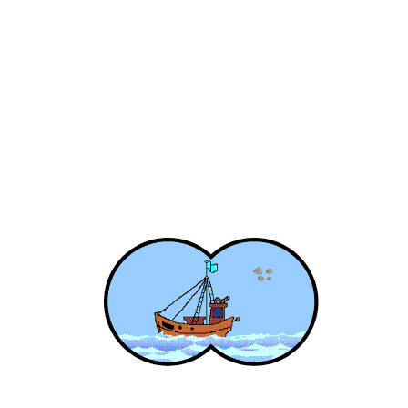
Custom Fiberglass
Melayani pembuatan produk fiberglass
khusus dengan warna, ketebalan dan
ukuran yang diinginkan
Design Fiberglass
Layanan pembuatan design untuk fiber
yang diinginkan