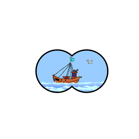
Tentang
Fiberqu
Kami merupakan sebuah home industry yang
bergerak di bidang spesialis pembuatan produk
fiberglass
Alamat
Jl. Kramat 6 No.23 A Kelurahan Kenari Kecamatan
Senen Jakarta Pusat
Email:
fiberqu@gmail.com